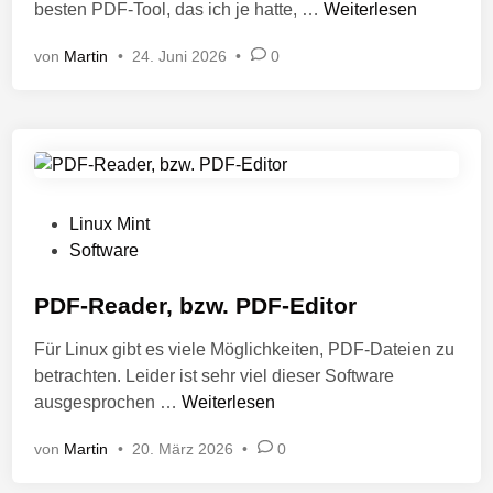
P
besten PDF-Tool, das ich je hatte, …
Weiterlesen
t
D
l
von
Martin
•
24. Juni 2026
•
0
F
i
b
c
e
h
a
t
r
i
b
n
e
V
Linux Mint
i
e
Software
t
r
e
ö
PDF-Reader, bzw. PDF-Editor
n
f
Für Linux gibt es viele Möglichkeiten, PDF-Dateien zu
u
f
betrachten. Leider ist sehr viel dieser Software
n
e
P
ausgesprochen …
Weiterlesen
t
n
D
e
t
von
Martin
•
20. März 2026
•
0
F
r
l
-
L
i