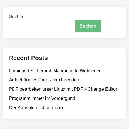
R
i
c
e
n
h
Suchen
a
u
t
d
x
i
Suchen
e
m
n
r
i
,
t
b
P
Recent Posts
z
D
w
F
Linux und Sicherheit: Manipulierte Webseiten
.
X
P
Aufgehängtes Programm beenden
C
D
h
PDF bearbeiten unter Linux mit PDF XChange Editor
F
a
Programm immer im Vordergund
-
n
E
Der Konsolen-Editor micro
g
d
e
i
E
t
d