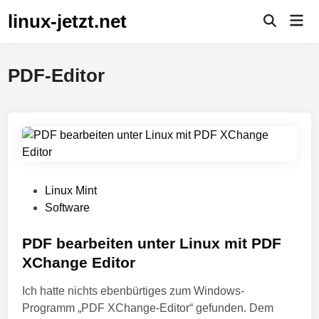
Zum
linux-jetzt.net
Hau
Inhalt
Suche
öffnen
springen
PDF-Editor
V
Linux Mint
e
Software
r
ö
PDF bearbeiten unter Linux mit PDF
f
XChange Editor
f
Ich hatte nichts ebenbürtiges zum Windows-
e
Programm „PDF XChange-Editor“ gefunden. Dem
n