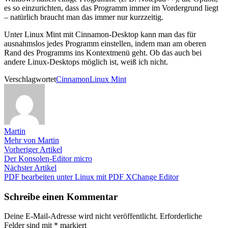
es so einzurichten, dass das Programm immer im Vordergrund liegt
– natürlich braucht man das immer nur kurzzeitig.
Unter Linux Mint mit Cinnamon-Desktop kann man das für
ausnahmslos jedes Programm einstellen, indem man am oberen
Rand des Programms ins Kontextmenü geht. Ob das auch bei
andere Linux-Desktops möglich ist, weiß ich nicht.
Verschlagwortet
Cinnamon
Linux Mint
Martin
Mehr von Martin
Beitragsnavigation
Vorheriger
Vorheriger Artikel
Artikel:
Der Konsolen-Editor micro
Nächster
Nächster Artikel
Artikel:
PDF bearbeiten unter Linux mit PDF XChange Editor
Schreibe einen Kommentar
Deine E-Mail-Adresse wird nicht veröffentlicht.
Erforderliche
Felder sind mit
*
markiert