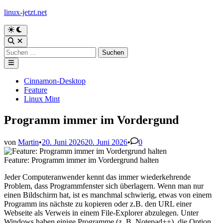
Zum
linux-jetzt.net
Inhalt
springen
Zu
dunklem
Suche
Modus
öffnen
Suchen
wechseln
nach:
Hauptmenü
Veröffentlicht
Cinnamon-Desktop
in
Feature
Linux Mint
Programm immer im Vordergund
von
Martin
•
20. Juni 2026
20. Juni 2026
•
0
Feature: Programm immer im Vordergrund halten
Jeder Computeranwender kennt das immer wiederkehrende
Problem, dass Programmfenster sich überlagern. Wenn man nur
einen Bildschirm hat, ist es manchmal schwierig, etwas von einem
Programm ins nächste zu kopieren oder z.B. den URL einer
Webseite als Verweis in einem File-Explorer abzulegen. Unter
Windows haben einige Programme (z. B. Notepad++), die Option,